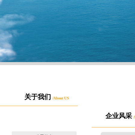
关于我们
/About US
企业风采