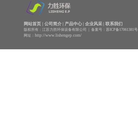
网站首页
|
公司简介
|
产品中心
|
企业风采
|
联系我们
|
版权所有：江苏力胜环保设备有限公司
备案号：
苏ICP备17061381号
http://www.lishengep.com/
网址：