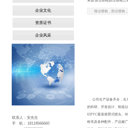
来源:除尘喷枪|防尘喷枪|
企业文化
除尘喷枪，防尘喷枪
资质证书
企业风采
公司生产设备齐全，生产
的科研、开发设计、制造以
65PYC垂直摇臂式喷头、8
联系人：安先生
枪等及各种配件，产品被
手 机：
18118566660