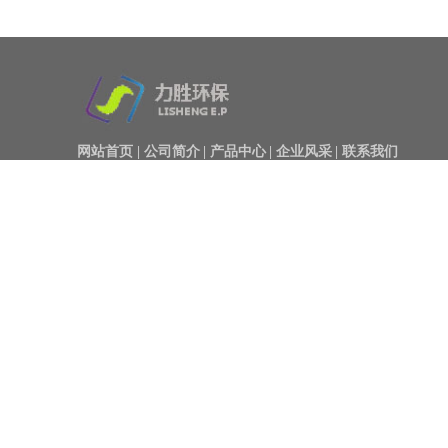
[公司动态]
[公司动态]
DLS-50PYC24°摇臂式
在选择喷灌机时，喷灌
喷灌喷枪
喷头该如何选择？
2017-12-22
2017-11-29
网站首页
|
公司简介
|
产品中心
|
企业风采
|
联系我们
DLS-50PYC24°摇臂式
在选择喷灌机，大家都
|
版权所有：江苏力胜环保设备有限公司
备案号：
苏ICP备17061381号
喷灌喷枪采用双摇臂形
会关注机械本身的质
http://www.lishengep.com/
网址：
式，垂直摇臂上装有双
量，很少考虑喷头的配
向导流板，通过水流作
置及其质量。 实际
用到双向导流板的不同
上，不管是喷灌效果如
方向，实现 正反的旋
何，最终还是要体现在
转，从而实现正、反向
是否节水，节能，增
都能正常喷洒的连续喷
产，增收等，而喷灌喷
洒方式。该喷头的旋转
头则直接影响节水灌溉
采用独特的平面轴承形
的效果。 喷灌喷头选
式，以达到转动灵活
型是喷灌系统规划设计
的要求，产品主要用于
的重要环节之一。根据
节水灌溉、工农业排
喷灌区域的地形地貌、
水、草场灌溉、园林绿
土壤、植物、气象和水
化。
源等条件，选择喷头的
类型和性能，以满足规
划设计的要求。 换句
话说，规划设计中喷头