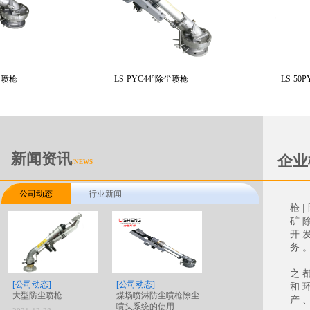
喷
枪
LS-PYC44°除尘喷枪
LS-50P
新闻资讯
企业
/NEWS
公司动态
行业新闻
江
枪
矿
开
务
公
园林绿化设计施工
之
[公司动态]
竹种园设计施工
[公司动态]
和
大型防尘喷枪
煤场喷淋防尘喷枪除尘
产
竹文化旅游设计施工
喷头系统的使用