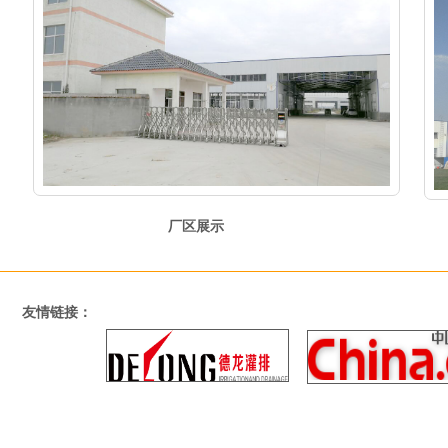
[公司动态]
[行业新闻]
防尘喷枪系统
煤场除尘喷枪在煤场中
作用很大
2018-01-22
2018-01-03
煤场防尘喷枪系统组
成： 煤场防尘喷枪系
煤场除尘喷枪煤场的除
统一般由喷枪、电磁
尘工作中有好几种模
阀、供水泵、管路、阀
式，比如循环喷淋、定
门、配电及控制等组
时喷淋、点喷、手动
成。在北方，为防止冬
喷、同时喷淋等几种模
季出现冻管路冻喷枪等
式，可见它的功能是非
事故，在每个喷枪电磁
常强大的，我们在对煤
阀后面安装自动泄水
场除尘时候，要选择合
厂区展示​​
阀，将喷枪立管内的存
适的喷洒模式。
水放净。
一般的除尘喷枪是由水
管路和控制系统组成
的，控制系统包括电磁
阀、自动泄水阀、手动
球阀和控制柜，这些构
友情链接：
成保证了防尘喷枪的正
常使用，尤其是在冬季
严寒季节，自动泄水阀
能够泄掉里面的存水，
延长防尘喷枪在冬季的
使用寿命。