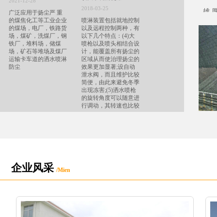
2021-12-28
公
供求观赏竹子
2018-03-25
雄
广泛应用于扬尘严 重
供求工艺与装饰竹材
1S
的煤焦化工等工业企业
​喷淋装置包括就地控制
的煤场，电厂，铁路货
以及远程控制两种，有
境
植物快速繁殖技术
场，煤矿，洗煤厂，钢
以下几个特点： ​(4)大
体
铁厂，堆料场，储煤
喷枪以及喷头相结合设
供求苗木
企
场，矿石等堆场及煤厂
计，能覆盖所有扬尘的
升
竹产业开发咨询
运输卡车道的洒水喷淋
区域从而使治理扬尘的
品
防尘
效果更加显著; ​设自动
泄水阀，而且维护比较
公
简便，由此来避免冬季
要
.
出现冻害; ​(5)洒水喷枪
的旋转角度可以随意进
行调动，其转速也比较
稳定，抗振以及抗风的
性能也比较好。
企业风采
/
Mien